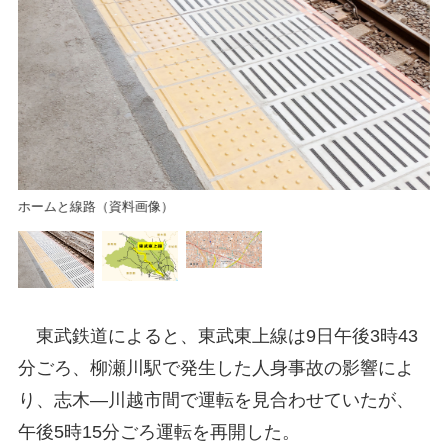
東
ホームと線路（資料画像）
東武鉄道によると、東武東上線は9日午後3時43
分ごろ、柳瀬川駅で発生した人身事故の影響によ
り、志木―川越市間で運転を見合わせていたが、
午後5時15分ごろ運転を再開した。