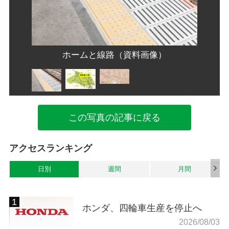
Pから）
ホームと線路（資料画像）
この写真の記事に戻る
アクセスランキング
日別
週間
月間
ホンダ、四輪車生産を停止へ
2026/08/03