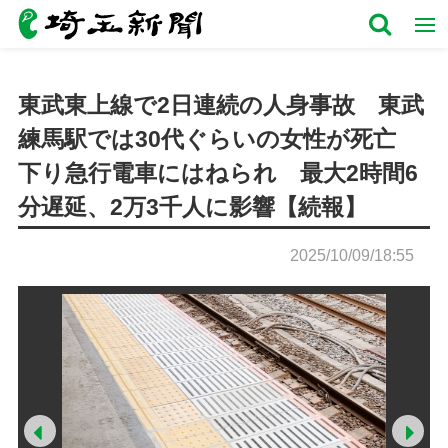
東武東上線で2日連続の人身事故 東武
練馬駅では30代ぐらいの女性が死亡
下り急行電車にはねられ 最大2時間6
分遅延、2万3千人に影響【続報】
2025/10/09/18:55
Prev
Ne