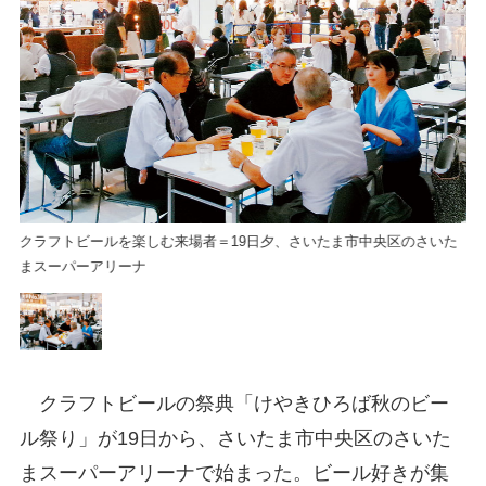
た
クラフトビールを楽しむ来場者＝19日夕、さいたま市中央区のさいた
ク
まスーパーアリーナ
ま
クラフトビールの祭典「けやきひろば秋のビー
ル祭り」が19日から、さいたま市中央区のさいた
まスーパーアリーナで始まった。ビール好きが集