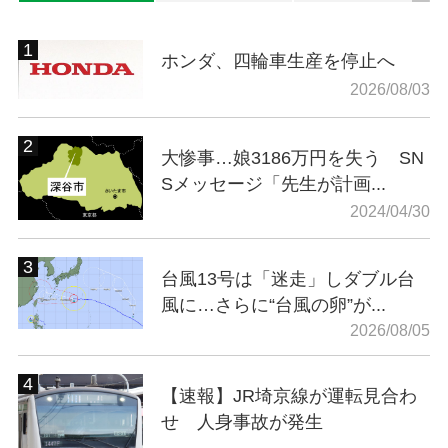
ホンダ、四輪車生産を停止へ
2026/08/03
大惨事…娘3186万円を失う SN
Sメッセージ「先生が計画...
2024/04/30
台風13号は「迷走」しダブル台
風に…さらに“台風の卵”が...
2026/08/05
【速報】JR埼京線が運転見合わ
せ 人身事故が発生