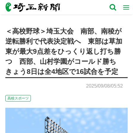
＜高校野球＞埼玉大会 南部、南稜が
逆転勝利で代表決定戦へ 東部は草加
東が最大9点差をひっくり返し打ち勝
つ 西部、山村学園がコールド勝ち
きょう8日は全4地区で16試合を予定
2025/09/08/05:52
高校スポーツ