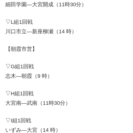
細田学園―大宮開成（11時30分）
▽L組1回戦
川口市立―新座柳瀬（14 時）
【朝霞市営】
▽G組1回戦
志木―朝霞（9 時）
▽H組1回戦
大宮南―武南（11時30分）
▽I組1回戦
いずみ―大宮（14 時）