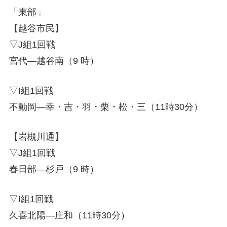
「東部」
【越谷市民】
▽J組1回戦
宮代―越谷南（9 時）
▽I組1回戦
不動岡―幸・吉・羽・栗・松・三（11時30分）
【岩槻川通】
▽J組1回戦
春日部―杉戸（9 時）
▽I組1回戦
久喜北陽―庄和（11時30分）