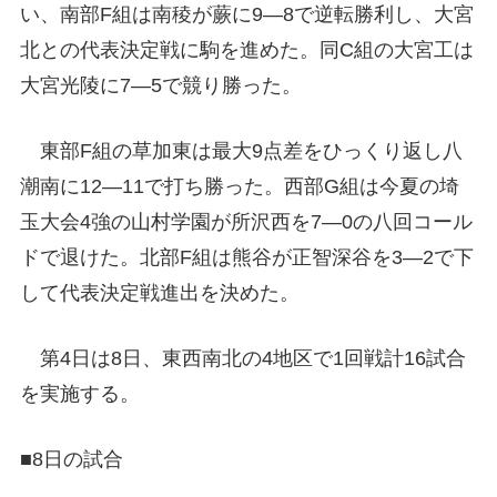
い、南部F組は南稜が蕨に9―8で逆転勝利し、大宮
北との代表決定戦に駒を進めた。同C組の大宮工は
大宮光陵に7―5で競り勝った。
東部F組の草加東は最大9点差をひっくり返し八
潮南に12―11で打ち勝った。西部G組は今夏の埼
玉大会4強の山村学園が所沢西を7―0の八回コール
ドで退けた。北部F組は熊谷が正智深谷を3―2で下
して代表決定戦進出を決めた。
第4日は8日、東西南北の4地区で1回戦計16試合
を実施する。
■8日の試合