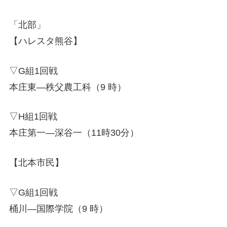
「北部」
【ハレスタ熊谷】
▽G組1回戦
本庄東―秩父農工科（9 時）
▽H組1回戦
本庄第一―深谷一（11時30分）
【北本市民】
▽G組1回戦
桶川―国際学院（9 時）