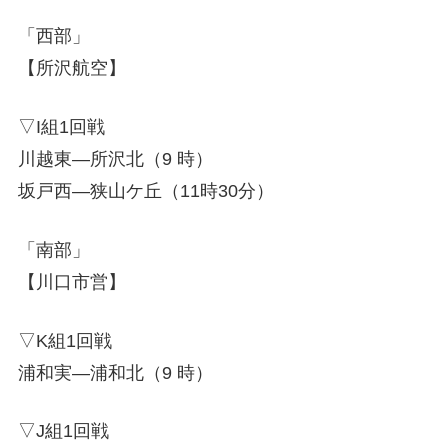
「西部」
【所沢航空】
▽I組1回戦
川越東―所沢北（9 時）
坂戸西―狭山ケ丘（11時30分）
「南部」
【川口市営】
▽K組1回戦
浦和実―浦和北（9 時）
▽J組1回戦