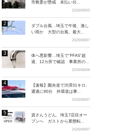
市教委が懲戒 未払い分...
2026/08/05
ダブル台風…埼玉で午後、激し
い雨か 大型の台風、最大...
2026/08/07
体へ悪影響…埼玉で“PFAS”超
過、12カ所で確認 事業所の...
2026/08/06
【速報】圏央道で渋滞31キロ、
通過に80分 外環道は事...
2026/08/07
資さんうどん、埼玉7店目オー
プンへ ガストから業態転...
2026/08/07