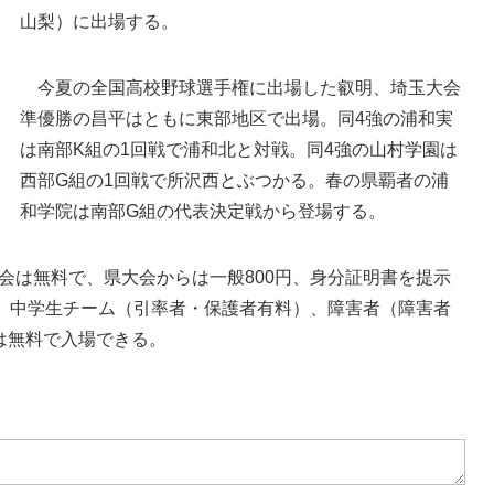
山梨）に出場する。
今夏の全国高校野球選手権に出場した叡明、埼玉大会
秋季地区大会、北部のトー
秋季地区大会、南部のトーナメント表
準優勝の昌平はともに東部地区で出場。同4強の浦和実
は南部K組の1回戦で浦和北と対戦。同4強の山村学園は
西部G組の1回戦で所沢西とぶつかる。春の県覇者の浦
和学院は南部G組の代表決定戦から登場する。
は無料で、県大会からは一般800円、身分証明書を提示
球、中学生チーム（引率者・保護者有料）、障害者（障害者
は無料で入場できる。