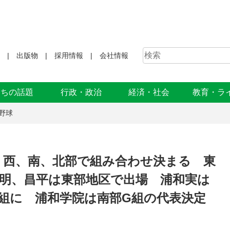
出版物
採用情報
会社情報
まちの話題
行政・政治
経済・社会
教育・ラ
野球
、西、南、北部で組み合わせ決まる 東
叡明、昌平は東部地区で出場 浦和実は
G組に 浦和学院は南部G組の代表決定