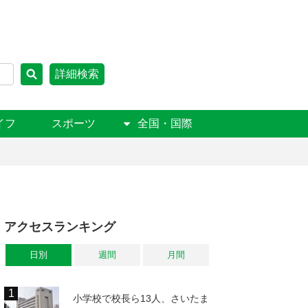
詳細検索
イフ
スポーツ
全国・国際
アクセスランキング
日別
週間
月間
小学校で校長ら13人、さいたま