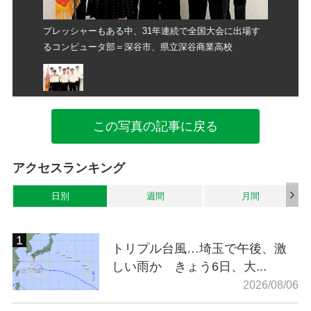
会に出場す
プレッシャーもある中、31年連続で全国大会に出場す
プレッシ
校
るコンピュータ部＝深谷市、県立深谷商業高校
るコンピ
この写真の記事に戻る
アクセスランキング
日別
週間
月間
トリプル台風…埼玉で午後、激
しい雨か きょう6日、大...
2026/08/06