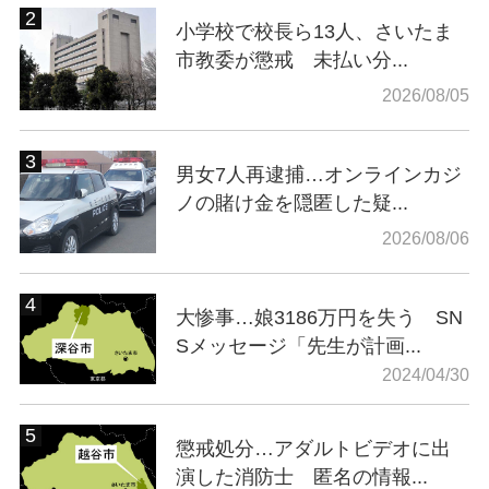
小学校で校長ら13人、さいたま
市教委が懲戒 未払い分...
2026/08/05
男女7人再逮捕…オンラインカジ
ノの賭け金を隠匿した疑...
2026/08/06
大惨事…娘3186万円を失う SN
Sメッセージ「先生が計画...
2024/04/30
懲戒処分…アダルトビデオに出
演した消防士 匿名の情報...