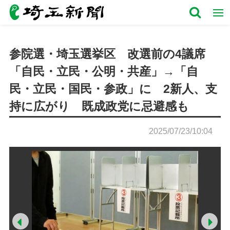
参院選・埼玉選挙区 改選前の4議席
「自民・立民・公明・共産」→「自
民・立民・国民・参政」に 2新人、支
持に広がり 既成政党に忌避感も
2025/07/23/10:04
Prev
Ne