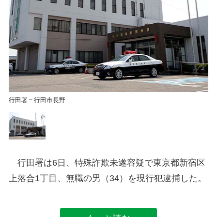
行田署＝行田市長野
行
行田署は6日、特殊詐欺未遂容疑で東京都新宿区
上落合1丁目、無職の男（34）を現行犯逮捕した。