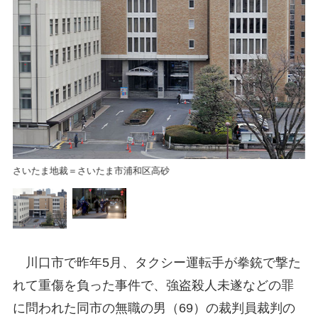
て
襲
い
さいたま地裁＝さいたま市浦和区高砂
川口市で昨年5月、タクシー運転手が拳銃で撃た
れて重傷を負った事件で、強盗殺人未遂などの罪
に問われた同市の無職の男（69）の裁判員裁判の