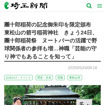
團十郎稲荷の記念御朱印を限定頒布
東松山の箭弓稲荷神社 きょう24日、
團十郎稲荷祭 ヌートバーの活躍で野
球関係者の参拝も増…神職「芸能の守
り神でもあることを知って」
2025/05/24/09:18
お出かけ・イベント
歴史・文化
芸能
東松山市