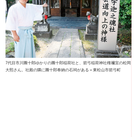
7代目市川團十郎ゆかりの團十郎稲荷社と、箭弓稲荷神社権禰宜の松岡
大熙さん。社殿の隣に團十郎奉納の石祠がある＝東松山市箭弓町