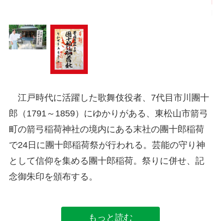
限
江戸時代に活躍した歌舞伎役者、7代目市川團十
郎（1791～1859）にゆかりがある、東松山市箭弓
町の箭弓稲荷神社の境内にある末社の團十郎稲荷
で24日に團十郎稲荷祭が行われる。芸能の守り神
として信仰を集める團十郎稲荷。祭りに併せ、記
念御朱印を頒布する。
もっと読む