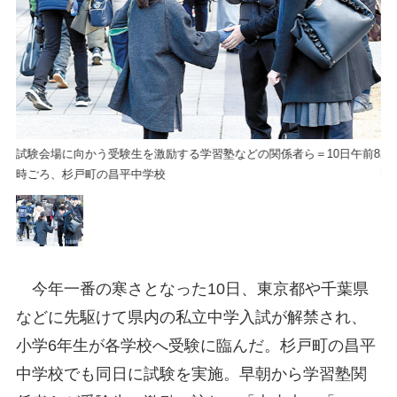
前8
試験会場に向かう受験生を激励する学習塾などの関係者ら＝10日午前8
試
時ごろ、杉戸町の昌平中学校
時
今年一番の寒さとなった10日、東京都や千葉県
などに先駆けて県内の私立中学入試が解禁され、
小学6年生が各学校へ受験に臨んだ。杉戸町の昌平
中学校でも同日に試験を実施。早朝から学習塾関