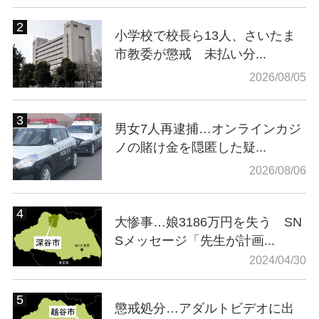
小学校で校長ら13人、さいたま
市教委が懲戒 未払い分...
2026/08/05
男女7人再逮捕…オンラインカジ
ノの賭け金を隠匿した疑...
2026/08/06
大惨事…娘3186万円を失う SN
Sメッセージ「先生が計画...
2024/04/30
懲戒処分…アダルトビデオに出