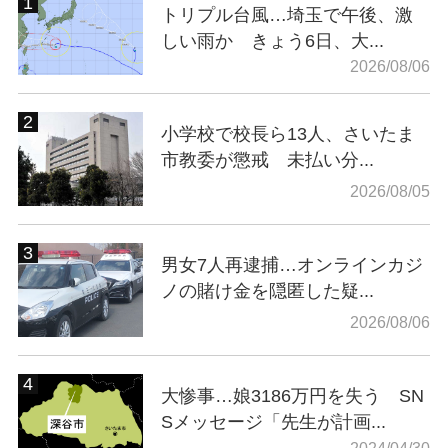
トリプル台風…埼玉で午後、激
しい雨か きょう6日、大...
2026/08/06
小学校で校長ら13人、さいたま
市教委が懲戒 未払い分...
2026/08/05
男女7人再逮捕…オンラインカジ
ノの賭け金を隠匿した疑...
2026/08/06
大惨事…娘3186万円を失う SN
Sメッセージ「先生が計画...