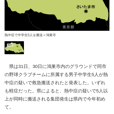
熱中症で中学生5人を搬送＝鴻巣市
熱
県は31日、30日に鴻巣市内のグラウンドで同市
の野球クラブチームに所属する男子中学生5人が熱
中症の疑いで救急搬送されたと発表した。いずれ
も軽症だった。県によると、熱中症の疑いで5人以
上が同時に搬送される集団発生は県内で今年初め
て。