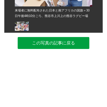
国旗＝30
来場者に無料配布された日本と南アフリカの国旗＝30
来場者に
グビー場
日午後4時10分ごろ、熊谷市上川上の熊谷ラグビー場
日午後4時
この写真の記事に戻る