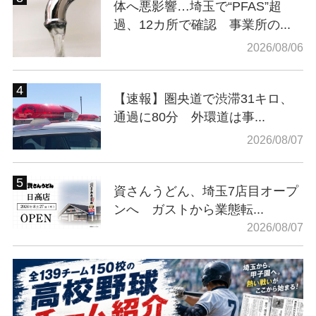
体へ悪影響…埼玉で“PFAS”超
過、12カ所で確認 事業所の...
2026/08/06
【速報】圏央道で渋滞31キロ、
通過に80分 外環道は事...
2026/08/07
資さんうどん、埼玉7店目オープ
ンへ ガストから業態転...
2026/08/07