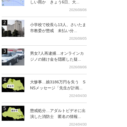
しい雨か きょう6日、大...
2026/08/06
小学校で校長ら13人、さいたま
市教委が懲戒 未払い分...
2026/08/05
男女7人再逮捕…オンラインカ
ジノの賭け金を隠匿した疑...
2026/08/06
大惨事…娘3186万円を失う S
NSメッセージ「先生が計画...
2024/04/30
懲戒処分…アダルトビデオに出
演した消防士 匿名の情報...
2024/04/30