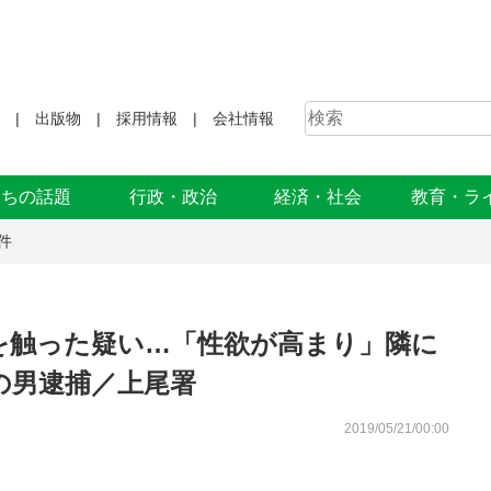
出版物
採用情報
会社情報
まちの話題
行政・政治
経済・社会
教育・ラ
件
を触った疑い…「性欲が高まり」隣に
の男逮捕／上尾署
2019/05/21/00:00