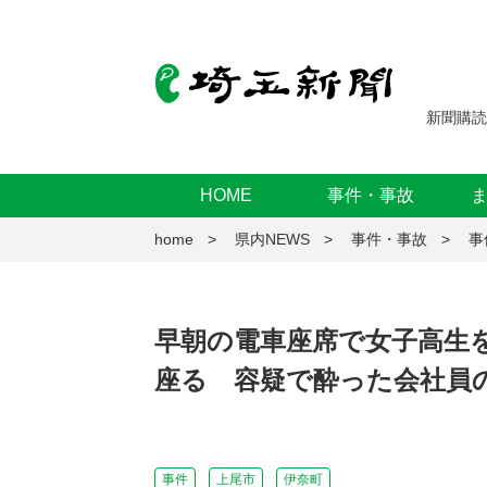
新聞購読
HOME
事件・事故
home
県内NEWS
事件・事故
事
早朝の電車座席で女子高生
座る 容疑で酔った会社員
事件
上尾市
伊奈町