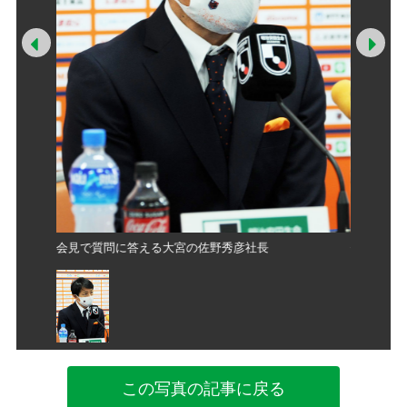
Prev
Ne
会見で質問に答える大宮の佐野秀彦社長
会見で質
この写真の記事に戻る