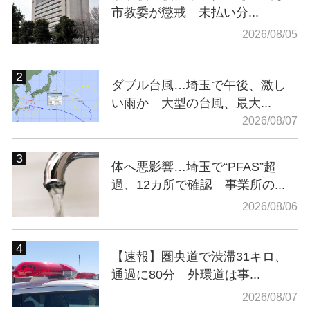
市教委が懲戒 未払い分...
2026/08/05
ダブル台風…埼玉で午後、激し
い雨か 大型の台風、最大...
2026/08/07
体へ悪影響…埼玉で“PFAS”超
過、12カ所で確認 事業所の...
2026/08/06
【速報】圏央道で渋滞31キロ、
通過に80分 外環道は事...
2026/08/07