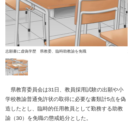
志願書に虚偽学歴 県教委、臨時助教諭を免職
志
県教育委員会は31日、教員採用試験の出願や小
学校教諭普通免許状の取得に必要な書類計5点を偽
造したとし、臨時的任用教員として勤務する助教
諭（30）を免職の懲戒処分とした。