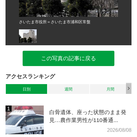
さいたま市役所＝さいたま市浦和区常盤
さいたま
この写真の記事に戻る
アクセスランキング
日別
週間
月間
白骨遺体、座った状態のまま発
見…農作業男性が110番通...
2026/08/08