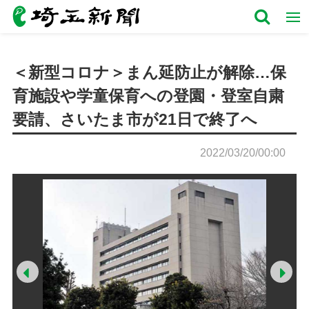
＜新型コロナ＞まん延防止が解除…保
育施設や学童保育への登園・登室自粛
要請、さいたま市が21日で終了へ
2022/03/20/00:00
Prev
Ne