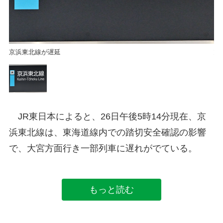
京浜東北線が遅延
京
JR東日本によると、26日午後5時14分現在、京
浜東北線は、東海道線内での踏切安全確認の影響
で、大宮方面行き一部列車に遅れがでている。
もっと読む