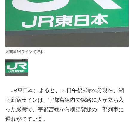
湘南新宿ラインで遅れ
湘
JR東日本によると、10日午後9時24分現在、湘
南新宿ラインは、宇都宮線内で線路に人が立ち入
った影響で、宇都宮線から横須賀線の一部列車に
遅れがでている。