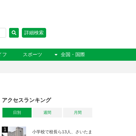
詳細検索
イフ
スポーツ
全国・国際
アクセスランキング
日別
週間
月間
小学校で校長ら13人、さいたま