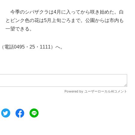
園内に響きわたるように「希望の鐘」を鳴らす女
性たち＝本庄市のマリーゴールドの丘公園
今季のシバザクラは4月に入ってから咲き始めた。白
とピンク色の花は5月上旬ごろまで。公園からは市内も
一望できる。
0495・25・1111）へ。
ツイート
シェア
シェア