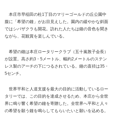
本庄市早稲田の杜1丁目のマリーゴールドの丘公園中
腹に「希望の鐘」がお目見えした。園内の緩やかな斜面
ではシバザクラも開花。訪れた人たちは鐘の音色を聞き
ながら、花観賞を楽しんでいる。
希望の鐘は本庄ロータリークラブ（五十嵐敦子会長）
が設置。高さ約3・5メートル、幅約2メートルのステン
レス製のアーチの下につるされている。鐘の直径は35・
5センチ。
世界平和と人道支援を最大の目的に活動しているロー
タリーでは、この目的を達成させるため、本庄から全世
界に鳴り響く希望の鐘を寄贈した。全世界へ平和と人々
の希望を願う鐘を鳴らしてもらいたいと願いを込める。