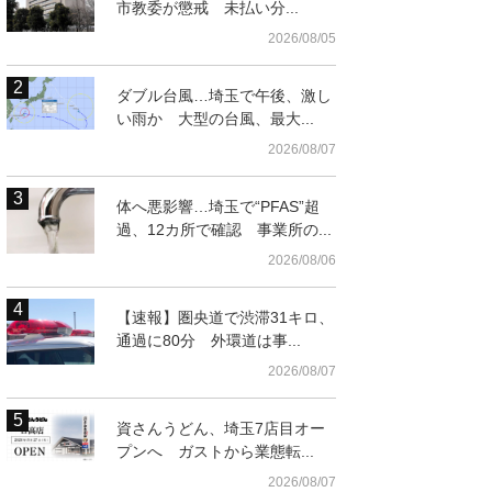
市教委が懲戒 未払い分...
2026/08/05
ダブル台風…埼玉で午後、激し
い雨か 大型の台風、最大...
2026/08/07
体へ悪影響…埼玉で“PFAS”超
過、12カ所で確認 事業所の...
2026/08/06
【速報】圏央道で渋滞31キロ、
通過に80分 外環道は事...
2026/08/07
資さんうどん、埼玉7店目オー
プンへ ガストから業態転...
2026/08/07