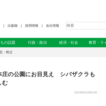
出版物
採用情報
会社情報
まちの話題
行政・政治
経済・社会
教育・ラ
北・秩父
本庄の公園にお目見え シバザクラも
しむ
2019/04/19/00:00