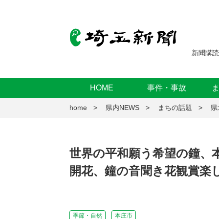
新聞購読
HOME
事件・事故
home
県内NEWS
まちの話題
県
世界の平和願う希望の鐘、
開花、鐘の音聞き花観賞楽
季節・自然
本庄市