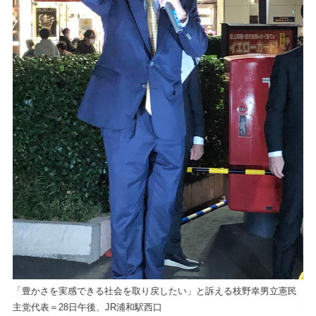
民
「豊かさを実感できる社会を取り戻したい」と訴える枝野幸男立憲民
「
主党代表＝28日午後、JR浦和駅西口
主