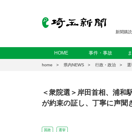
新聞購読
HOME
事件・事故
home
県内NEWS
行政・政治
選
＜衆院選＞岸田首相、浦和
が約束の証し、丁寧に声聞
国政
選挙