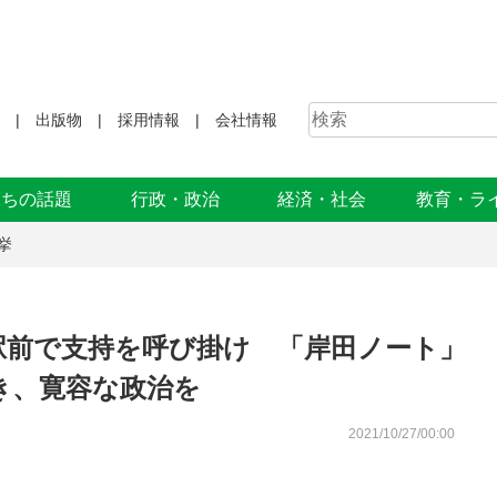
出版物
採用情報
会社情報
まちの話題
行政・政治
経済・社会
教育・ラ
挙
駅前で支持を呼び掛け 「岸田ノート」
き、寛容な政治を
2021/10/27/00:00