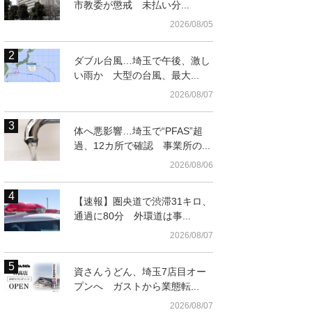
市教委が懲戒 未払い分...
2026/08/05
ダブル台風…埼玉で午後、激し
い雨か 大型の台風、最大...
2026/08/07
体へ悪影響…埼玉で“PFAS”超
過、12カ所で確認 事業所の...
2026/08/06
【速報】圏央道で渋滞31キロ、
通過に80分 外環道は事...
2026/08/07
資さんうどん、埼玉7店目オー
プンへ ガストから業態転...
2026/08/07