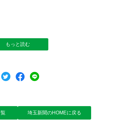
裁の岸田文雄首相＝26日午後、さいたま市浦和区
もっと読む
ツイート
シェア
シェア
一覧
埼玉新聞のHOMEに戻る