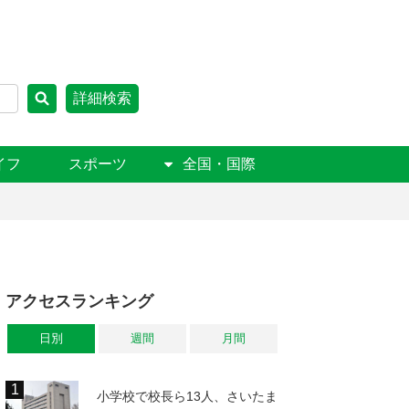
詳細検索
イフ
スポーツ
全国・国際
アクセスランキング
日別
週間
月間
小学校で校長ら13人、さいたま