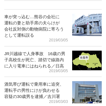
車が突っ込む…熊谷の会社に
運転の妻と助手席の夫らけが
会社反対側の動物病院に寄ろう
として運転誤る
2019/03/05
JR川越線で人身事故 16歳の男
子高校生が死亡、踏切で線路内
に入り電車にはねられる／日高
2019/03/05
酒気帯び運転で乗用車に追突、
運転手の男性にけが負わせる
容疑の30歳男を逮捕／吉川署
2019/03/03