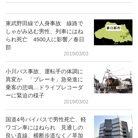
東武野田線で人身事故 線路で
しゃがみ込む男性、列車にはね
られ死亡 4500人に影響／春日
部
2019/03/03
小川バス事故、運転手の体調に
異変か 「ブレーキ」急発進に
乗客の悲鳴…ドライブレコーダ
ーに緊迫の様子
2019/03/02
国道4号バイパスで男性死亡、軽
ワゴン車にはねられ 見通しの
良い直線、横断歩道なく／草加