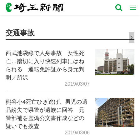
交通事故
西武池袋線で人身事故 女性死
亡…踏切に入り快速列車にはね
られる 運転免許証から身元判
明／所沢
2019/03/07
熊谷小4死亡ひき逃げ、男児の遺
品紛失で県警が遺族に回答 元
警部補を虚偽公文書作成などの
疑いでも捜査
2019/03/06