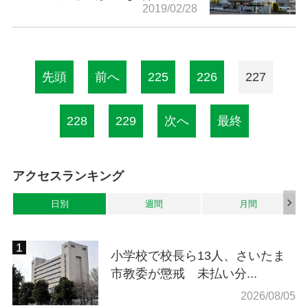
2019/02/28
先頭
前へ
225
226
227
228
229
次へ
最終
アクセスランキング
日別
週間
月間
小学校で校長ら13人、さいたま
市教委が懲戒 未払い分...
2026/08/05