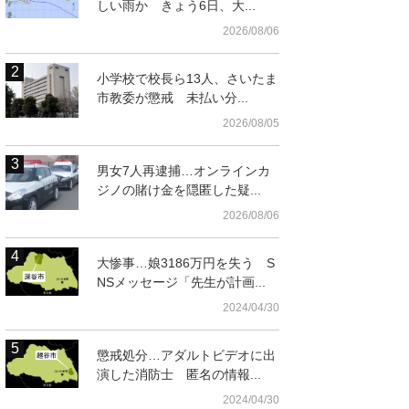
しい雨か きょう6日、大...
2026/08/06
小学校で校長ら13人、さいたま
市教委が懲戒 未払い分...
2026/08/05
男女7人再逮捕…オンラインカ
ジノの賭け金を隠匿した疑...
2026/08/06
大惨事…娘3186万円を失う S
NSメッセージ「先生が計画...
2024/04/30
懲戒処分…アダルトビデオに出
演した消防士 匿名の情報...
2024/04/30