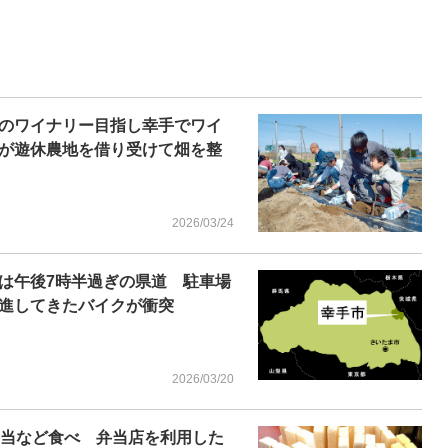
初のワイナリー目指し幸手でワイ
が遊休農地を借り受けて畑を整
2026/03/24
は午後7時半過ぎの県道 駐車場
進してきたバイクが衝突
2026/03/20
弁当など食べ 弁当店を利用した