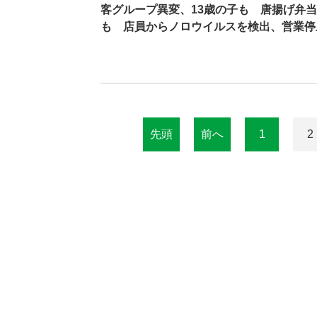
客グループ異変、13歳の子も 唐揚げ弁
も 店員からノロウイルスを検出、営業停
先頭
前へ
1
2