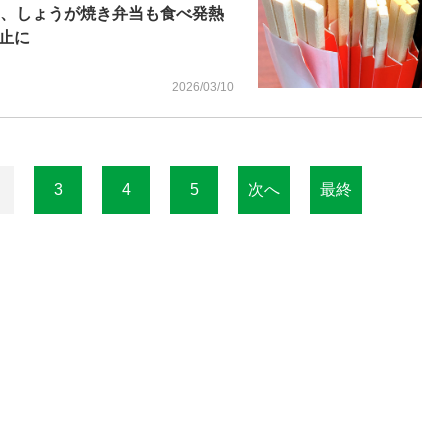
当、しょうが焼き弁当も食べ発熱
止に
2026/03/10
3
4
5
次へ
最終