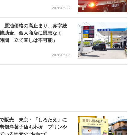
2026/05/22
 原油価格の高止まり…赤字続
の補助金、個人商店に恩恵なく
時間「立て直しは不可能」
2026/05/06
で販売 東京・「しろたえ」に
老舗洋菓子店も応援 プリンや
ている地元の“おやつ”