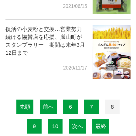
2021/06/15
復活の小麦粉と交換…営業努力
続ける協賛店を応援、嵐山町が
スタンプラリー 期間は来年3月
12日まで
2020/11/17
先頭
前へ
6
7
8
9
10
次へ
最終