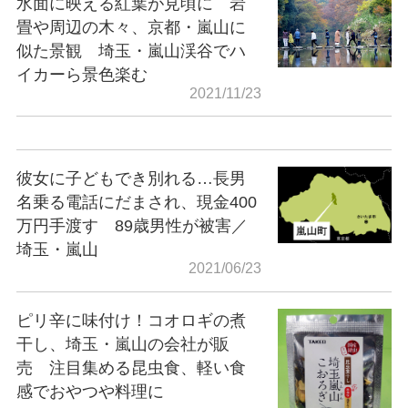
水面に映える紅葉が見頃に 岩
畳や周辺の木々、京都・嵐山に
似た景観 埼玉・嵐山渓谷でハ
イカーら景色楽む
2021/11/23
彼女に子どもでき別れる…長男
名乗る電話にだまされ、現金400
万円手渡す 89歳男性が被害／
埼玉・嵐山
2021/06/23
ピリ辛に味付け！コオロギの煮
干し、埼玉・嵐山の会社が販
売 注目集める昆虫食、軽い食
感でおやつや料理に