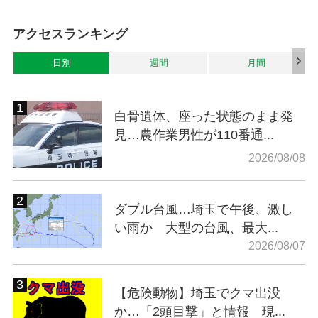
アクセスランキング
日別
週間
月間
白骨遺体、座った状態のまま発
見…農作業男性が110番通...
2026/08/08
ダブル台風…埼玉で午後、激し
い雨か 大型の台風、最大...
2026/08/07
【危険動物】埼玉でクマ出没
か…「2頭目撃」と情報 現...