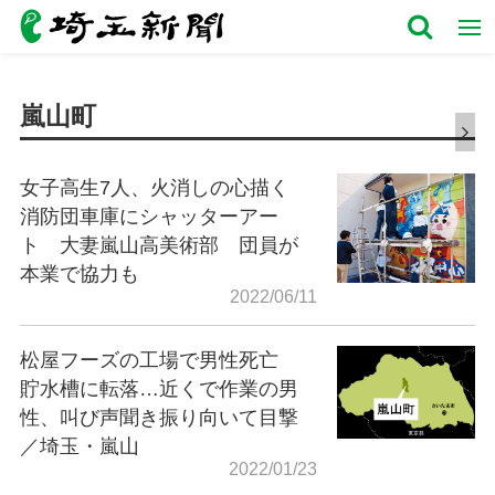
嵐山町
女子高生7人、火消しの心描く
消防団車庫にシャッターアー
ト 大妻嵐山高美術部 団員が
本業で協力も
2022/06/11
松屋フーズの工場で男性死亡
貯水槽に転落…近くで作業の男
性、叫び声聞き振り向いて目撃
／埼玉・嵐山
2022/01/23