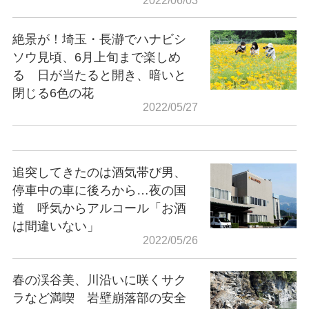
2022/06/03
絶景が！埼玉・長瀞でハナビシ
ソウ見頃、6月上旬まで楽しめ
る 日が当たると開き、暗いと
閉じる6色の花
2022/05/27
追突してきたのは酒気帯び男、
停車中の車に後ろから…夜の国
道 呼気からアルコール「お酒
は間違いない」
2022/05/26
春の渓谷美、川沿いに咲くサク
ラなど満喫 岩壁崩落部の安全