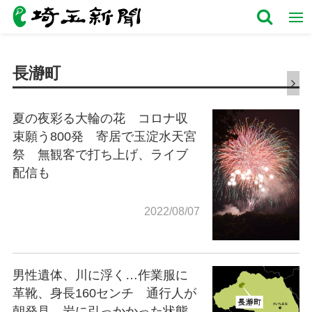
長瀞町
夏の夜彩る大輪の花 コロナ収
束願う800発 寄居で玉淀水天宮
祭 無観客で打ち上げ、ライブ
配信も
2022/08/07
男性遺体、川に浮く…作業服に
革靴、身長160センチ 通行人が
朝発見 岩に引っかかった状態