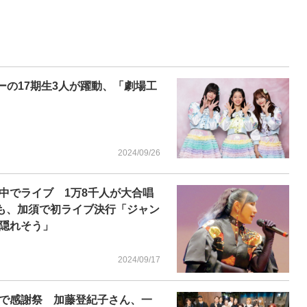
バーの17期生3人が躍動、「劇場工
2024/09/26
中でライブ 1万8千人が大合唱
も、加須で初ライブ決行「ジャン
隠れそう」
2024/09/17
で感謝祭 加藤登紀子さん、一