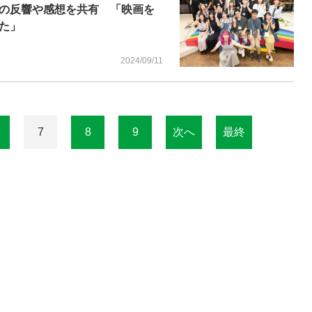
の反響や感想を共有 「映画を
た」
2024/09/11
7
8
9
次へ
最終