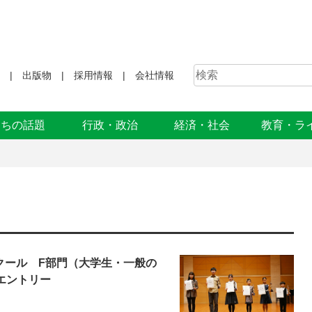
出版物
採用情報
会社情報
まちの話題
行政・政治
経済・社会
教育・ラ
クール F部門（大学生・一般の
エントリー