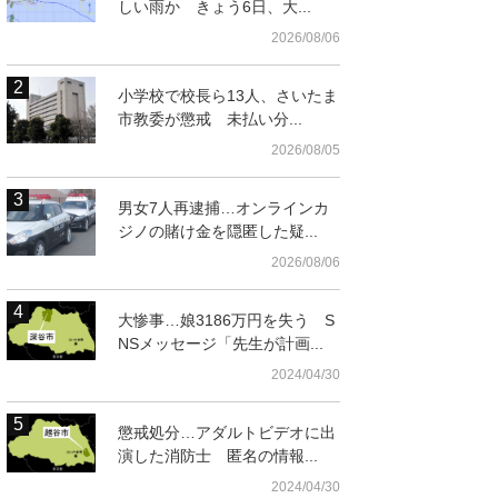
しい雨か きょう6日、大...
2026/08/06
小学校で校長ら13人、さいたま
市教委が懲戒 未払い分...
2026/08/05
男女7人再逮捕…オンラインカ
ジノの賭け金を隠匿した疑...
2026/08/06
大惨事…娘3186万円を失う S
NSメッセージ「先生が計画...
2024/04/30
懲戒処分…アダルトビデオに出
演した消防士 匿名の情報...
2024/04/30