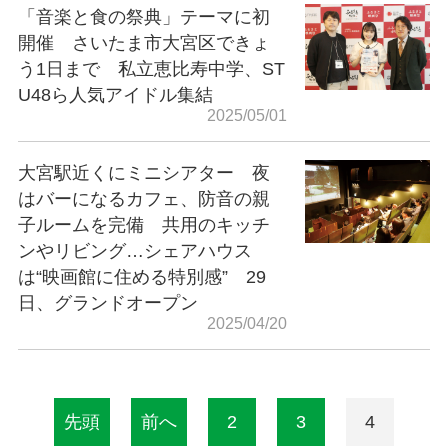
「音楽と食の祭典」テーマに初
開催 さいたま市大宮区できょ
う1日まで 私立恵比寿中学、ST
U48ら人気アイドル集結
2025/05/01
大宮駅近くにミニシアター 夜
はバーになるカフェ、防音の親
子ルームを完備 共用のキッチ
ンやリビング…シェアハウス
は“映画館に住める特別感” 29
日、グランドオープン
2025/04/20
先頭
前へ
2
3
4