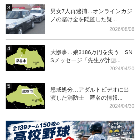
男女7人再逮捕…オンラインカジ
ノの賭け金を隠匿した疑...
2026/08/06
大惨事…娘3186万円を失う SN
Sメッセージ「先生が計画...
2024/04/30
懲戒処分…アダルトビデオに出
演した消防士 匿名の情報...
2024/04/30