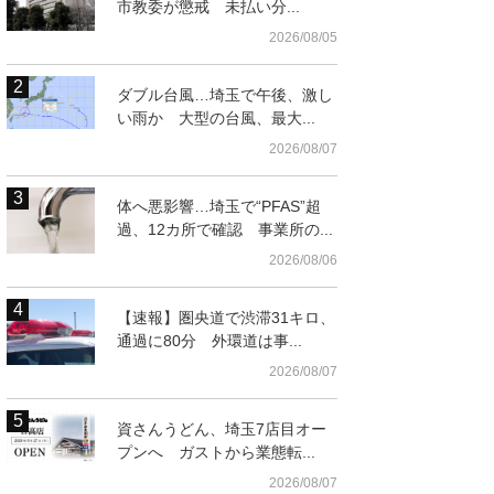
市教委が懲戒 未払い分...
2026/08/05
ダブル台風…埼玉で午後、激し
い雨か 大型の台風、最大...
2026/08/07
体へ悪影響…埼玉で“PFAS”超
過、12カ所で確認 事業所の...
2026/08/06
【速報】圏央道で渋滞31キロ、
通過に80分 外環道は事...
2026/08/07
資さんうどん、埼玉7店目オー
プンへ ガストから業態転...
2026/08/07