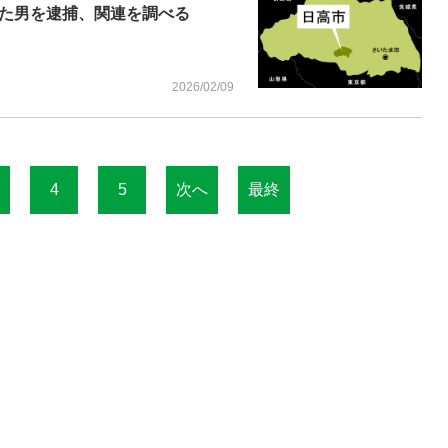
た男を逮捕、関連を調べる
2026/02/09
4
5
次へ
最終