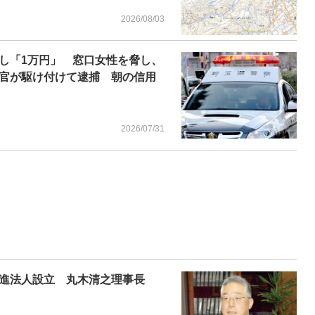
2026/08/03
し「1万円」 窓口女性を脅し、
官が駆け付けて逮捕 朝の信用
2026/07/31
進法人設立 丸木清之理事長