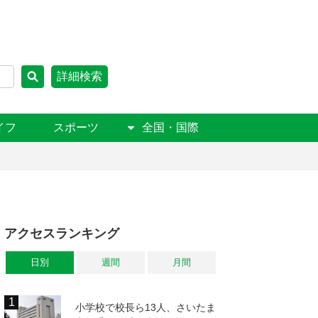
詳細検索
イフ
スポーツ
全国・国際
アクセスランキング
日別
週間
月間
小学校で校長ら13人、さいたま