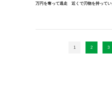
万円を奪って逃走 近くで刃物を持ってい
1
2
3