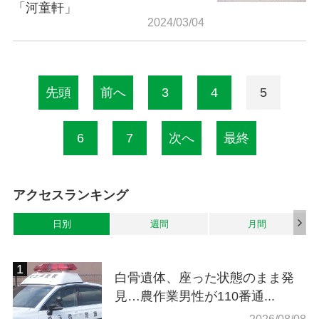
「河童軒」
2024/03/04
先頭
前へ
3
4
5
6
7
次へ
最終
アクセスランキング
日別
週間
月間
白骨遺体、座った状態のまま発
見…農作業男性が110番通...