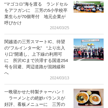
“マゴコロ”海を渡る ランドセル
をアフガンに 三芳の5小学校卒
業生らが70個寄付 地元企業が
呼びかけ
2024/03/25
関越道の三芳スマートIC、待望
の“フルインター化” “上り出入
り口”開通し、上下線の利用可
に 所沢ICまで渋滞する国道254
号を回避、周辺道路が混雑緩和
へ
2024/03/13
一晩寝かせた特製チャーハン！
ラーメンとの絶妙バランスが
好評、看板メニューに 三芳の