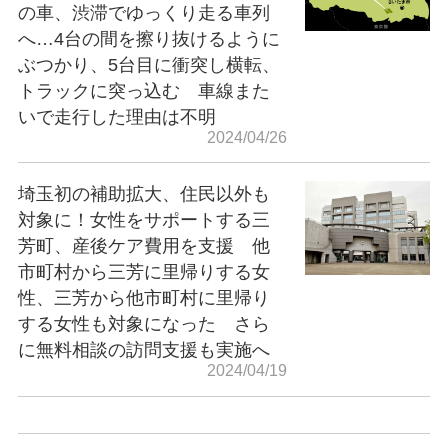
の車、渋滞でゆっくり走る車列
へ…4台の間を擦り抜けるように
ぶつかり、5台目に衝突し横転、
トラックに突っ込む 車線また
いで走行した理由は不明
2024/04/26
埼玉初の補助拡大、住民以外も
対象に！女性をサポートする三
芳町、産後ケア費用を支援 他
市町村から三芳に里帰りする女
性、三芳から他市町村に里帰り
する女性も対象になった さら
に無料相談の訪問支援も実施へ
2024/04/19