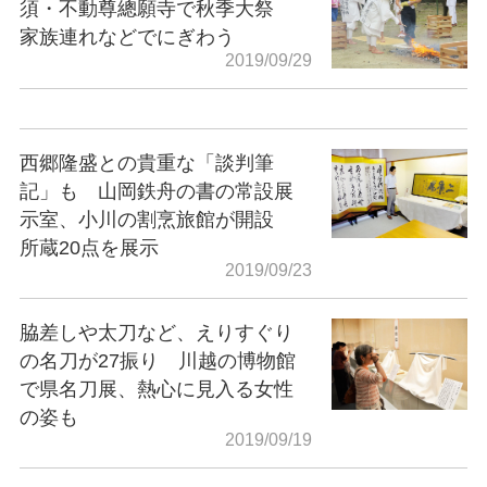
須・不動尊總願寺で秋季大祭
家族連れなどでにぎわう
2019/09/29
西郷隆盛との貴重な「談判筆
記」も 山岡鉄舟の書の常設展
示室、小川の割烹旅館が開設
所蔵20点を展示
2019/09/23
脇差しや太刀など、えりすぐり
の名刀が27振り 川越の博物館
で県名刀展、熱心に見入る女性
の姿も
2019/09/19