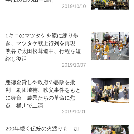
2019/10/10
1キロのマツタケを籠に練り歩
き、マツタケ献上行列を再現
熊谷で太田松茸道中、行程を短
縮し復活
2019/10/07
悪徳金貸しや政府の悪政を批
判 劇団埼芸、秩父事件をもと
に舞台 農民たちの革命に焦
点、桶川で上演
2019/10/01
200年続く伝統の火渡りも 加