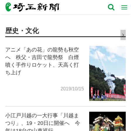
歴史・文化
アニメ「あの花」の龍勢も秋空
へ 秩父・吉田で龍勢祭 白煙
噴く手作りロケット、天高く打
ち上げ
2019/10/15
小江戸川越の一大行事「川越ま
つり」、19・20日に開催へ 今
年は18台の山車巡行