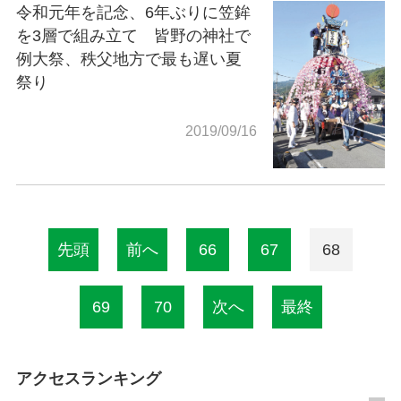
令和元年を記念、6年ぶりに笠鉾
を3層で組み立て 皆野の神社で
例大祭、秩父地方で最も遅い夏
祭り
2019/09/16
先頭
前へ
66
67
68
69
70
次へ
最終
アクセスランキング