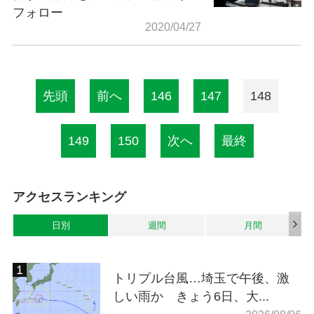
フォロー
2020/04/27
先頭
前へ
146
147
148
149
150
次へ
最終
アクセスランキング
日別
週間
月間
トリプル台風…埼玉で午後、激
しい雨か きょう6日、大...