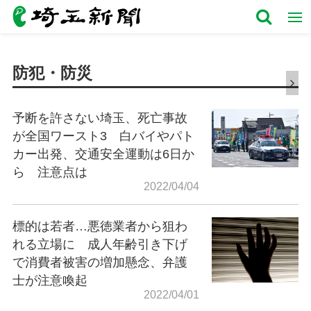
防犯・防災
予断を許さない埼玉、死亡事故
が全国ワースト3 白バイやパト
カー出発、交通安全運動は6日か
ら 注意点は
2022/04/04
標的は若者…悪徳業者から狙わ
れる立場に 成人年齢引き下げ
で消費者被害の増加懸念、弁護
士が注意喚起
2022/04/01