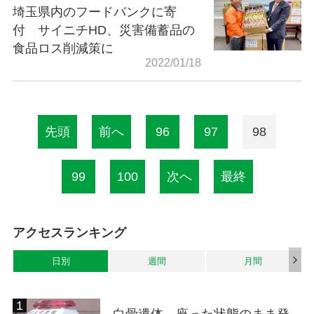
埼玉県内のフードバンクに寄
付 サイニチHD、災害備蓄品の
食品ロス削減策に
2022/01/18
先頭
前へ
96
97
98
99
100
次へ
最終
アクセスランキング
日別
週間
月間