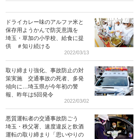
ドライカレー味のアルファ米と
保存用ようかんで防災意識を
埼玉・草加の小学校、給食に提
供 ＃知り続ける
2022/03/13
取り締まり強化、事故防止の対
策実施 交通事故の死者、多発
傾向に…埼玉県が今年初の警
報、昨年は5回発令
2022/03/02
悪質運転者の交通事故防ごう
埼玉・秩父署、速度違反と飲酒
運転の取り締まり「思いやりの