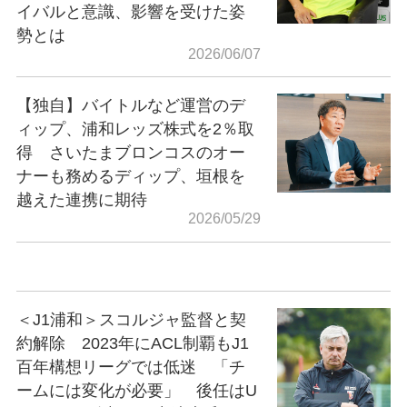
イバルと意識、影響を受けた姿
勢とは
2026/06/07
【独自】バイトルなど運営のデ
ィップ、浦和レッズ株式を2％取
得 さいたまブロンコスのオー
ナーも務めるディップ、垣根を
越えた連携に期待
2026/05/29
＜J1浦和＞スコルジャ監督と契
約解除 2023年にACL制覇もJ1
百年構想リーグでは低迷 「チ
ームには変化が必要」 後任はU