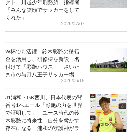
クト 川越少年刑務所 指導者
「みんな笑顔でサッカーをして
くれた」
2026/07/07
W杯でも活躍 鈴木彩艶の移籍
金を活用し、研修棟を新設 名
付けて「彩艶ハウス」 さいた
ま市の与野八王子サッカー場
2026/06/18
J1浦和・GK西川、日本代表の背
番号1へエール「彩艶の力を世界
で証明して」 ユース時代の鈴
木彩艶に将来性…自分を脅かす
存在になる 浦和の守護神がラ