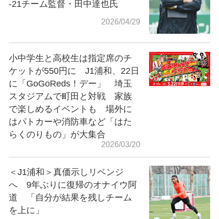
-21チーム監督・田中達也氏
2026/04/29
小中学生と高校生は指定席のチ
ケットが550円に J1浦和、22日
に「GoGoReds！デー」 埼玉
スタジアムで町田と対戦 家族
で楽しめるイベントも 場外に
はパトカーや消防車など「はた
らくのりもの」が大集合
2026/03/20
＜J1浦和＞真価示しリベンジ
へ 9年ぶりに復帰のオナイウ阿
道 「自分が結果を残しチーム
を上に」