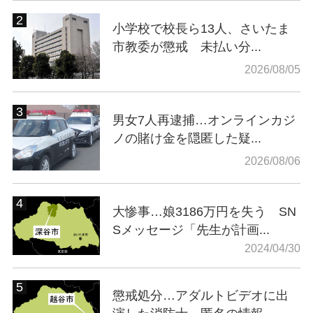
小学校で校長ら13人、さいたま
市教委が懲戒 未払い分...
2026/08/05
男女7人再逮捕…オンラインカジ
ノの賭け金を隠匿した疑...
2026/08/06
大惨事…娘3186万円を失う SN
Sメッセージ「先生が計画...
2024/04/30
懲戒処分…アダルトビデオに出