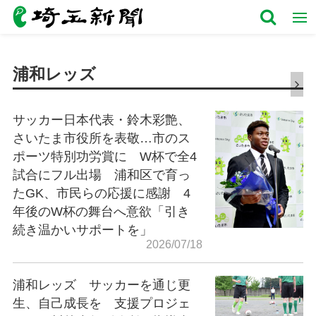
浦和レッズ
サッカー日本代表・鈴木彩艶、
さいたま市役所を表敬…市のス
ポーツ特別功労賞に W杯で全4
試合にフル出場 浦和区で育っ
たGK、市民らの応援に感謝 4
年後のW杯の舞台へ意欲「引き
続き温かいサポートを」
2026/07/18
浦和レッズ サッカーを通じ更
生、自己成長を 支援プロジェ