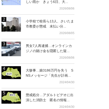
しい雨か きょう6日、大...
2026/08/06
小学校で校長ら13人、さいたま
市教委が懲戒 未払い分...
2026/08/05
男女7人再逮捕…オンラインカ
ジノの賭け金を隠匿した疑...
2026/08/06
大惨事…娘3186万円を失う S
NSメッセージ「先生が計画...
2024/04/30
懲戒処分…アダルトビデオに出
演した消防士 匿名の情報...
2024/04/30