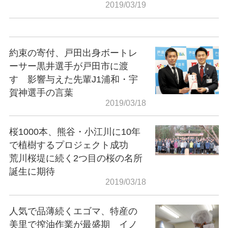
2019/03/19
約束の寄付、戸田出身ボートレ
ーサー黒井選手が戸田市に渡
す 影響与えた先輩J1浦和・宇
賀神選手の言葉
2019/03/18
桜1000本、熊谷・小江川に10年
で植樹するプロジェクト成功
荒川桜堤に続く2つ目の桜の名所
誕生に期待
2019/03/18
人気で品薄続くエゴマ、特産の
美里で搾油作業が最盛期 イノ