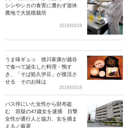
シシやシカの食害に遭わず遊休
農地で大規模栽培
2019/03/18
うま味ギュッ 徳川家康が越谷
で食べて誕生した料理・鴨す
き、「そば処久伊豆」が復活さ
せる そのお味は
2019/03/18
バス停にいた女性から財布盗
む 容疑の47歳女を逮捕 目撃
女性が通行人と協力、女を捕ま
える／蕨署