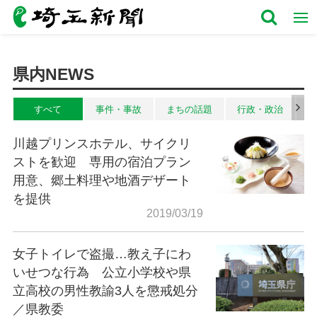
県内NEWS
すべて
事件・事故
まちの話題
行政・政治
川越プリンスホテル、サイクリ
ストを歓迎 専用の宿泊プラン
用意、郷土料理や地酒デザート
を提供
2019/03/19
女子トイレで盗撮…教え子にわ
いせつな行為 公立小学校や県
立高校の男性教諭3人を懲戒処分
／県教委