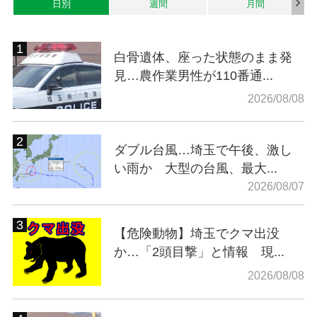
日別
週間
月間
白骨遺体、座った状態のまま発
見…農作業男性が110番通...
2026/08/08
ダブル台風…埼玉で午後、激し
い雨か 大型の台風、最大...
2026/08/07
【危険動物】埼玉でクマ出没
か…「2頭目撃」と情報 現...
2026/08/08