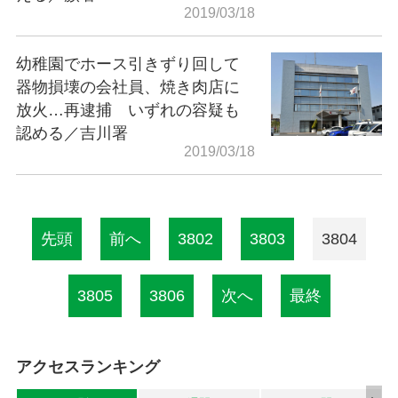
2019/03/18
幼稚園でホース引きずり回して
器物損壊の会社員、焼き肉店に
放火…再逮捕 いずれの容疑も
認める／吉川署
2019/03/18
先頭
前へ
3802
3803
3804
3805
3806
次へ
最終
アクセスランキング