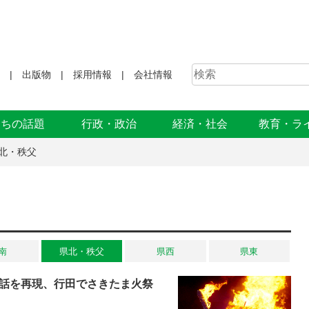
出版物
採用情報
会社情報
まちの話題
行政・政治
経済・社会
教育・ラ
北・秩父
南
県北・秩父
県西
県東
話を再現、行田でさきたま火祭