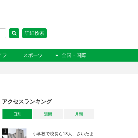
詳細検索
イフ
スポーツ
全国・国際
アクセスランキング
日別
週間
月間
小学校で校長ら13人、さいたま