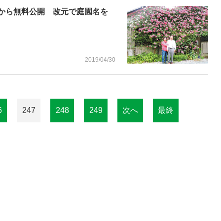
日から無料公開 改元で庭園名を
2019/04/30
6
247
248
249
次へ
最終