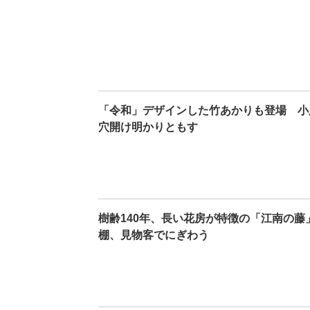
「令和」デザインした竹あかりも登場 小
穴開け明かりともす
樹齢140年、長い花房が特徴の「江南の
棚、見物客でにぎわう