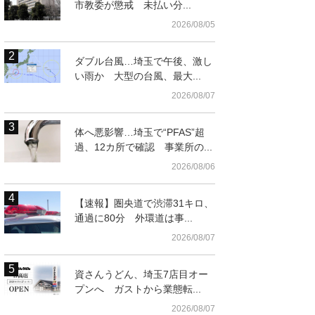
市教委が懲戒 未払い分...
2026/08/05
ダブル台風…埼玉で午後、激し
い雨か 大型の台風、最大...
2026/08/07
体へ悪影響…埼玉で“PFAS”超
過、12カ所で確認 事業所の...
2026/08/06
【速報】圏央道で渋滞31キロ、
通過に80分 外環道は事...
2026/08/07
資さんうどん、埼玉7店目オー
プンへ ガストから業態転...
2026/08/07