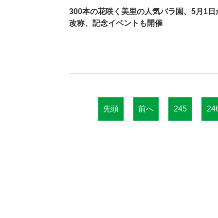
300本の花咲く美里の人気バラ園、5月1
改称、記念イベントも開催
先頭
前へ
245
24