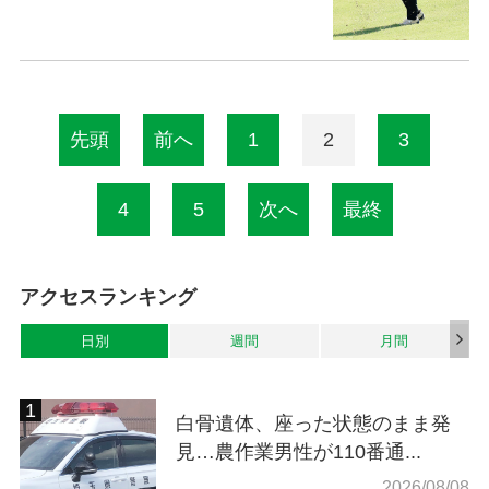
先頭
前へ
1
2
3
4
5
次へ
最終
アクセスランキング
日別
週間
月間
白骨遺体、座った状態のまま発
見…農作業男性が110番通...
2026/08/08