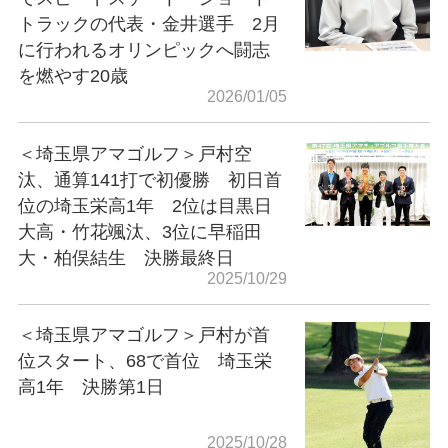
トラックの代表・金井選手 2月
に行われるオリンピックへ闘志
を燃やす20歳
2026/01/05
＜埼玉県アマゴルフ＞戸村空
汰、通算141打で初優勝 初日首
位の埼玉栄高1年 2位は目黒日
大高・竹花颯汰、3位に早稲田
大・柏俣結生 決勝最終日
2025/10/29
＜埼玉県アマゴルフ＞戸村が首
位スタート、68で首位 埼玉栄
高1年 決勝第1日
2025/10/28