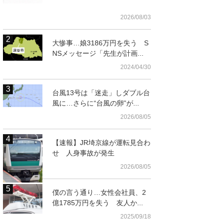
2026/08/03
大惨事…娘3186万円を失う S
NSメッセージ「先生が計画...
2024/04/30
台風13号は「迷走」しダブル台
風に…さらに“台風の卵”が...
2026/08/05
【速報】JR埼京線が運転見合わ
せ 人身事故が発生
2026/08/05
僕の言う通り…女性会社員、2
億1785万円を失う 友人か...
2025/09/18