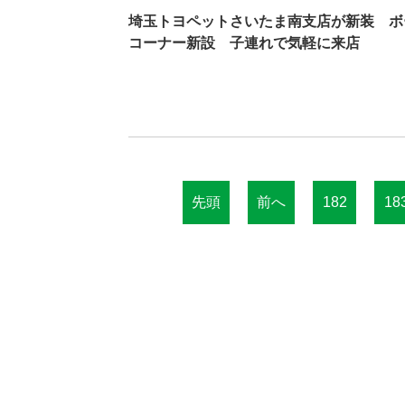
埼玉トヨペットさいたま南支店が新装 ボ
コーナー新設 子連れで気軽に来店
先頭
前へ
182
18