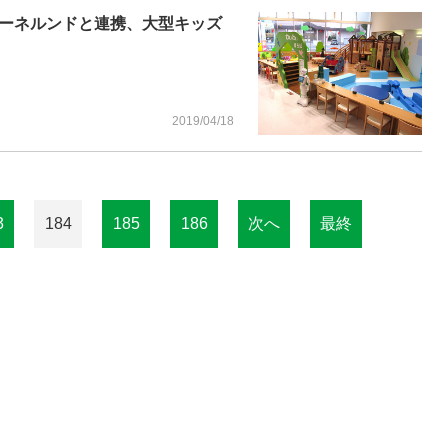
ーネルンドと連携、大型キッズ
2019/04/18
3
184
185
186
次へ
最終