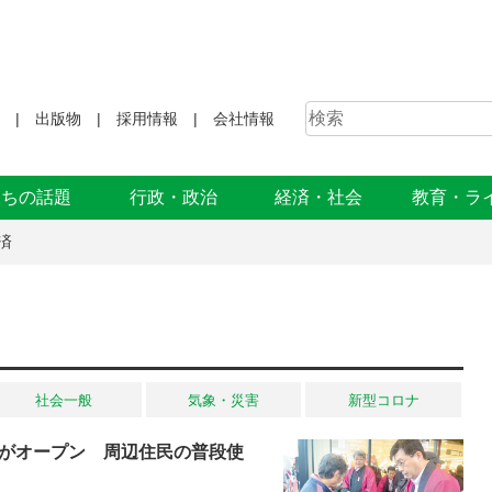
出版物
採用情報
会社情報
まちの話題
行政・政治
経済・社会
教育・ラ
済
社会一般
気象・災害
新型コロナ
がオープン 周辺住民の普段使