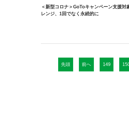
＜新型コロナ＞GoToキャンペーン支援
レンジ、1回でなく永続的に
先頭
前へ
149
15