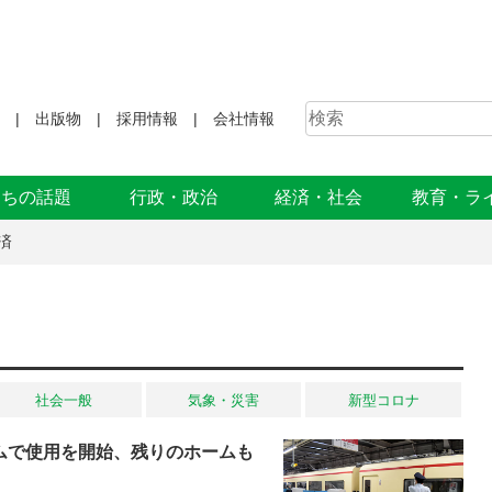
出版物
採用情報
会社情報
まちの話題
行政・政治
経済・社会
教育・ラ
済
社会一般
気象・災害
新型コロナ
ムで使用を開始、残りのホームも