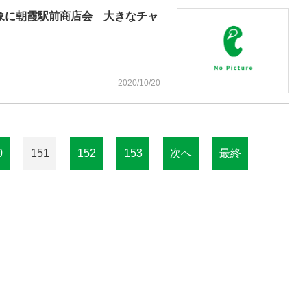
対象に朝霞駅前商店会 大きなチャ
2020/10/20
0
151
152
153
次へ
最終