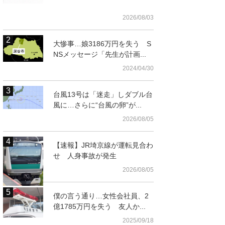
2026/08/03
大惨事…娘3186万円を失う S
NSメッセージ「先生が計画...
2024/04/30
台風13号は「迷走」しダブル台
風に…さらに“台風の卵”が...
2026/08/05
【速報】JR埼京線が運転見合わ
せ 人身事故が発生
2026/08/05
僕の言う通り…女性会社員、2
億1785万円を失う 友人か...
2025/09/18