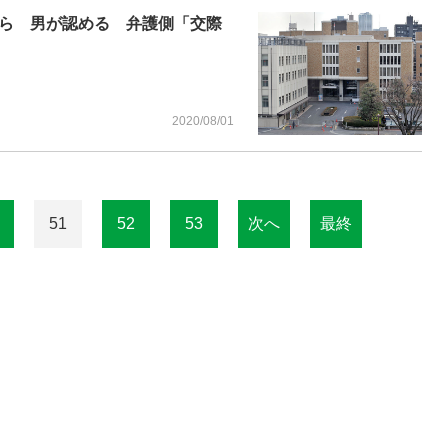
ら 男が認める 弁護側「交際
2020/08/01
51
52
53
次へ
最終