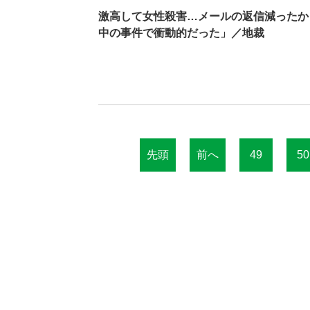
激高して女性殺害…メールの返信減ったか
中の事件で衝動的だった」／地裁
先頭
前へ
49
50