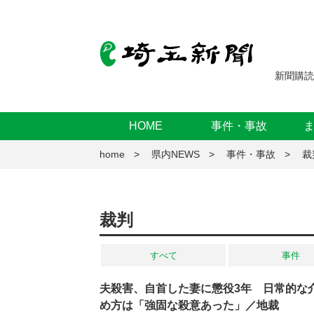
新聞購読
HOME
事件・事故
home
県内NEWS
事件・事故
裁
裁判
すべて
事件
夫殺害、自首した妻に懲役3年 日常的な
め方は「強固な殺意あった」／地裁