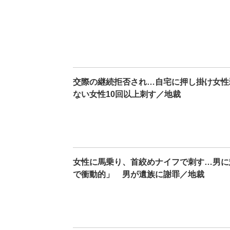
交際の継続拒否され…自宅に押し掛け女性
ない女性10回以上刺す／地裁
女性に馬乗り、首絞めナイフで刺す…男に
で衝動的」 男が遺族に謝罪／地裁