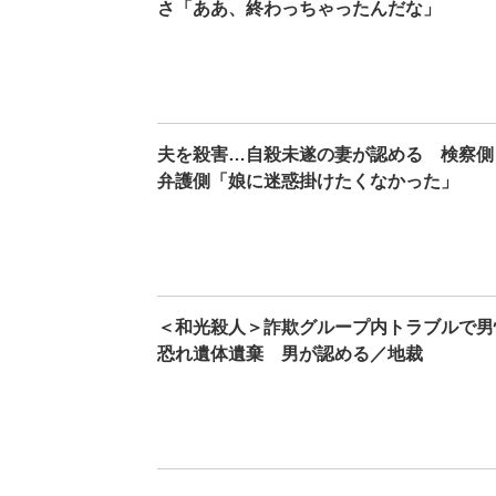
さ「ああ、終わっちゃったんだな」
夫を殺害…自殺未遂の妻が認める 検察側
弁護側「娘に迷惑掛けたくなかった」
＜和光殺人＞詐欺グループ内トラブルで男
恐れ遺体遺棄 男が認める／地裁