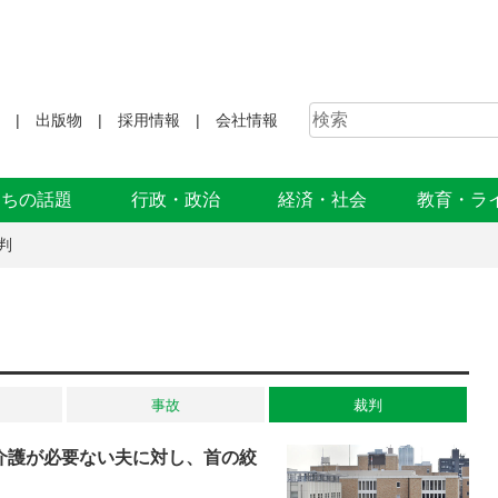
出版物
採用情報
会社情報
まちの話題
行政・政治
経済・社会
教育・ラ
判
事故
裁判
介護が必要ない夫に対し、首の絞