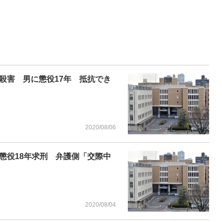
殺害 男に懲役17年 抵抗でき
2020/08/06
懲役18年求刑 弁護側「交際中
2020/08/04