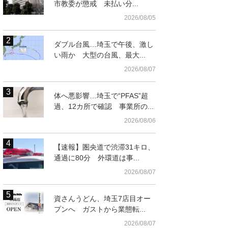
市教委が懲戒 未払い分...
2026/08/05
ダブル台風…埼玉で午後、激し
い雨か 大型の台風、最大...
2026/08/07
体へ悪影響…埼玉で“PFAS”超
過、12カ所で確認 事業所の...
2026/08/06
【速報】圏央道で渋滞31キロ、
通過に80分 外環道は事...
2026/08/07
資さんうどん、埼玉7店目オー
プンへ ガストから業態転...
2026/08/07