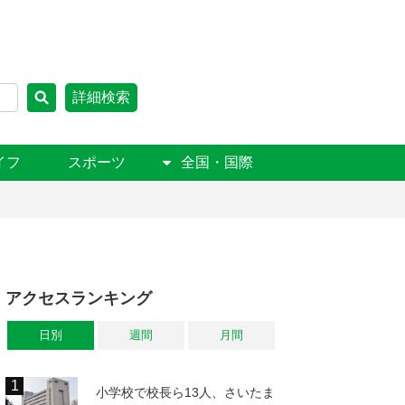
詳細検索
イフ
スポーツ
全国・国際
アクセスランキング
日別
週間
月間
小学校で校長ら13人、さいたま