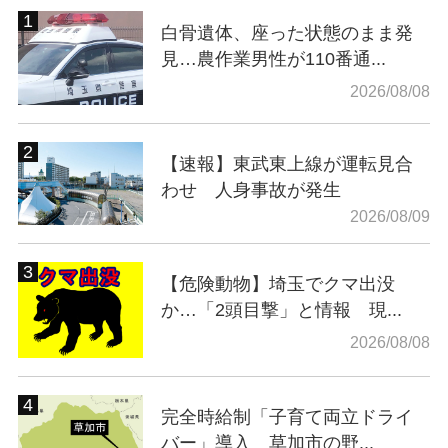
白骨遺体、座った状態のまま発
見…農作業男性が110番通...
2026/08/08
【速報】東武東上線が運転見合
わせ 人身事故が発生
2026/08/09
【危険動物】埼玉でクマ出没
か…「2頭目撃」と情報 現...
2026/08/08
完全時給制「子育て両立ドライ
バー」導入 草加市の野...