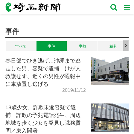
事件
すべて
事件
事故
裁判
春日部でひき逃げ…沖縄まで逃
走した男、容疑で逮捕 けが人
救護せず、近くの男性が通報中
に車放置し逃げる
2019/11/12
18歳少女、詐欺未遂容疑で逮
捕 詐欺の予兆電話発生、周辺
地域を歩く少女を発見し職務質
問／東入間署