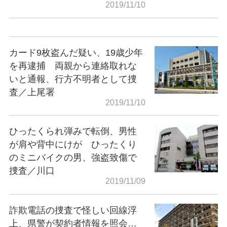
2019/11/10
カード9枚盗んだ疑い、19歳少年
を再逮捕 両親から連絡取れな
いと通報、行方不明者として捜
査／上尾署
2019/11/10
ひったくられ弾みで転倒、男性
が肩や背中にけが ひったくり
のミニバイクの男、強盗致傷で
捜査／川口
2019/11/09
詐欺電話の捜査で怪しい回線浮
上、県警が契約者情報を照会…