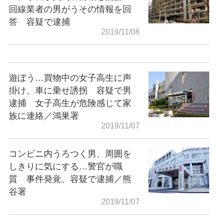
回線業者の男がうその情報を回
答 容疑で逮捕
2019/11/08
遊ぼう…買物中の女子高生に声
掛け、車に乗せ誘拐 容疑で男
逮捕 女子高生が危険感じて家
族に連絡／鴻巣署
2019/11/07
コンビニ内うろつく男、周囲を
しきりに気にする…警官が職
質 事件発覚、容疑で逮捕／熊
谷署
2019/11/07