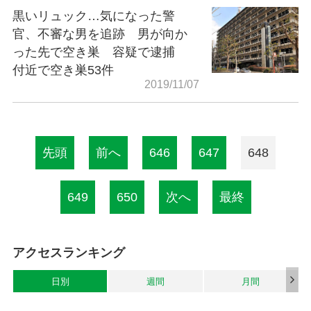
黒いリュック…気になった警
官、不審な男を追跡 男が向か
った先で空き巣 容疑で逮捕
付近で空き巣53件
2019/11/07
先頭
前へ
646
647
648
649
650
次へ
最終
アクセスランキング
日別
週間
月間