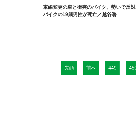
車線変更の車と衝突のバイク、勢いで反
バイクの19歳男性が死亡／越谷署
先頭
前へ
449
45