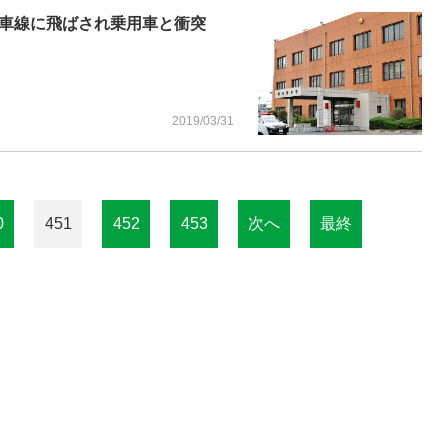
対車線に飛ばされ乗用車と衝突
2019/03/31
0
451
452
453
次へ
最終