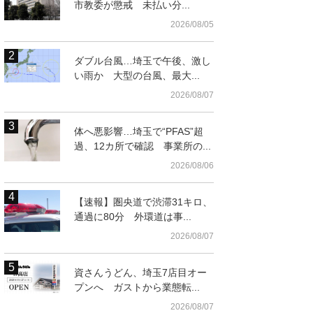
市教委が懲戒 未払い分...
2026/08/05
ダブル台風…埼玉で午後、激し
い雨か 大型の台風、最大...
2026/08/07
体へ悪影響…埼玉で“PFAS”超
過、12カ所で確認 事業所の...
2026/08/06
【速報】圏央道で渋滞31キロ、
通過に80分 外環道は事...
2026/08/07
資さんうどん、埼玉7店目オー
プンへ ガストから業態転...
2026/08/07