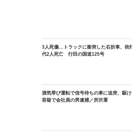
3人死傷…トラックに衝突した右折車、街灯
代2人死亡 行田の国道125号
酒気帯び運転で信号待ちの車に追突、駆
容疑で会社員の男逮捕／所沢署