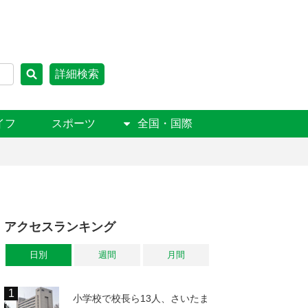
詳細検索
イフ
スポーツ
全国・国際
アクセスランキング
日別
週間
月間
小学校で校長ら13人、さいたま