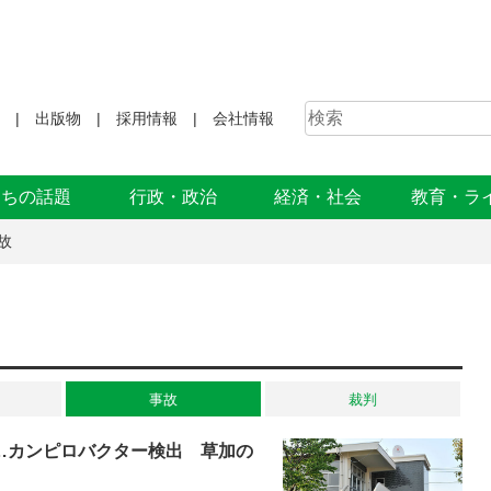
出版物
採用情報
会社情報
まちの話題
行政・政治
経済・社会
教育・ラ
故
事故
裁判
…カンピロバクター検出 草加の