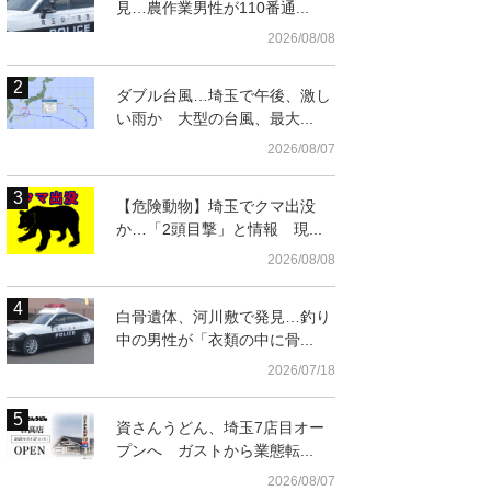
見…農作業男性が110番通...
2026/08/08
ダブル台風…埼玉で午後、激し
い雨か 大型の台風、最大...
2026/08/07
【危険動物】埼玉でクマ出没
か…「2頭目撃」と情報 現...
2026/08/08
白骨遺体、河川敷で発見…釣り
中の男性が「衣類の中に骨...
2026/07/18
資さんうどん、埼玉7店目オー
プンへ ガストから業態転...
2026/08/07