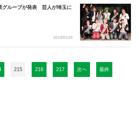
業グループが発表 芸人が埼玉に
2019/01/26
4
215
216
217
次へ
最終