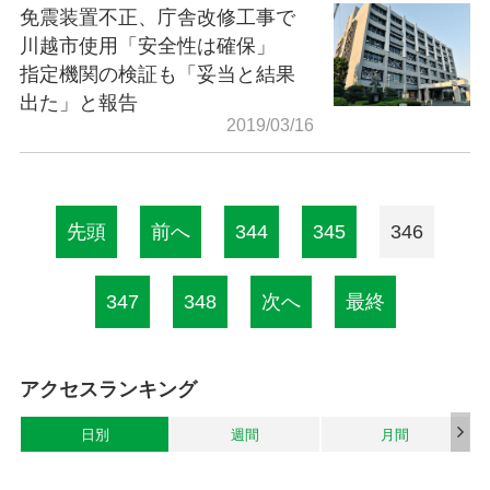
免震装置不正、庁舎改修工事で
川越市使用「安全性は確保」
指定機関の検証も「妥当と結果
出た」と報告
2019/03/16
先頭
前へ
344
345
346
347
348
次へ
最終
アクセスランキング
日別
週間
月間