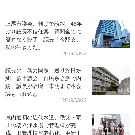
上尾市議会、朝まで紛糾 45年
ぶり議長不信任案、質問全てに
答弁なく終了…議長「今黙る。
私の生き方だ」
2019/03/22
議長の「暴力問題」巡り終日紛
糾…蕨市議会 自民系会派で内
紛、議長が辞職 未明まで本会
議もつれ込む
2019/03/22
県内最初の近代水道、秩父・荒
川の橋立浄水場で管理棟が完
成 旧管理棟が老朽化、更新工