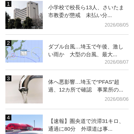
小学校で校長ら13人、さいたま
市教委が懲戒 未払い分...
2026/08/05
ダブル台風…埼玉で午後、激し
い雨か 大型の台風、最大...
2026/08/07
体へ悪影響…埼玉で“PFAS”超
過、12カ所で確認 事業所の...
2026/08/06
【速報】圏央道で渋滞31キロ、
通過に80分 外環道は事...