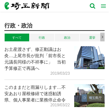
行政・政治
すべて
行政
政治
選挙
お土産渡さず、修正動議はお
灸…上尾市長が批判「前市長と
元議長同様の不祥事に」 当初
予算修正で再議へ
2019/03/23
このままだと雨漏りします…不
安あおり屋根修繕で迷惑勧誘
県、個人事業者に業務停止命令
2019/03/22