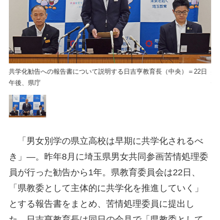
日
共学化勧告への報告書について説明する日吉亨教育長（中央）＝22日
共
午後、県庁
午
「男女別学の県立高校は早期に共学化されるべ
き」―。昨年8月に埼玉県男女共同参画苦情処理委
員が行った勧告から1年。県教育委員会は22日、
「県教委として主体的に共学化を推進していく」
とする報告書をまとめ、苦情処理委員に提出し
た。日吉亨教育長は同日の会見で「県教委として