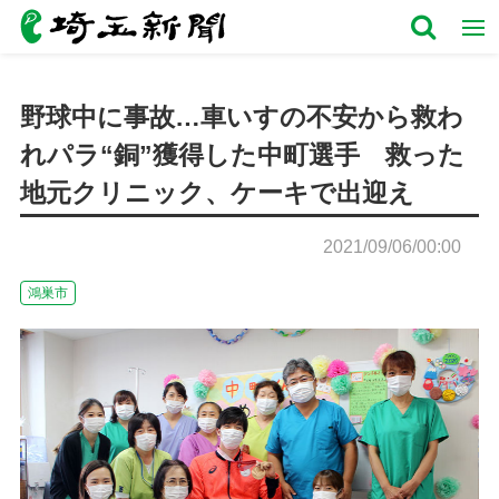
野球中に事故…車いすの不安から救わ
れパラ“銅”獲得した中町選手 救った
地元クリニック、ケーキで出迎え
2021/09/06/00:00
鴻巣市