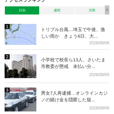
日別
週間
月間
トリプル台風…埼玉で午後、激
しい雨か きょう6日、大...
2026/08/06
小学校で校長ら13人、さいたま
市教委が懲戒 未払い分...
2026/08/05
男女7人再逮捕…オンラインカジ
ノの賭け金を隠匿した疑...
2026/08/06