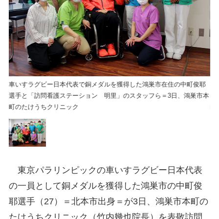
耶
車いすラグビー日本代表で銅メダルを獲得した鴻巣市在住の中町俊耶
車
市本
選手と「訪問看護ステーション 明里」のスタッフら＝3日、鴻巣市本
選
町のたけうちクリニック
町
東京パラリンピックの車いすラグビー日本代表
の一員として銅メダルを獲得した鴻巣市の中町俊
耶選手（27）＝北本市出身＝が3日、鴻巣市本町の
たけうちクリニック（竹内幾也院長）を表敬訪問