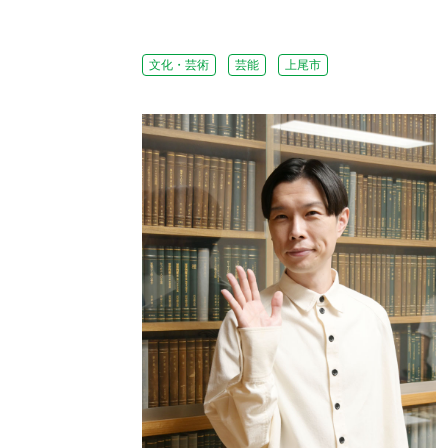
文化・芸術
芸能
上尾市