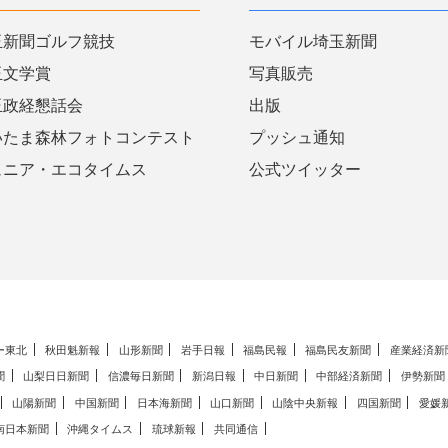
玉新聞ゴルフ競技
モバイル埼玉新聞
玉文学賞
写真販売
玉政経懇話会
出版
いたま森林フォトコンテスト
プッシュ通知
ュニア・エコタイムス
公式ツイッター
ー東北
秋田魁新報
山形新聞
岩手日報
福島民報
福島民友新聞
産業経済新
聞
山梨日日新聞
信濃毎日新聞
新潟日報
中日新聞
中部経済新聞
伊勢新聞
山陽新聞
中国新聞
日本海新聞
山口新聞
山陰中央新報
四国新聞
愛媛
南日本新聞
沖縄タイムス
琉球新報
共同通信