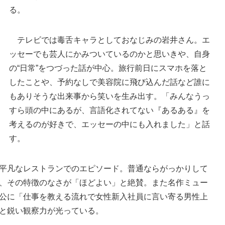
る。
テレビでは毒舌キャラとしておなじみの岩井さん。エ
ッセーでも芸人にかみついているのかと思いきや、自身
「誰が読んでも面白いように日常をテーマにし
の“日常”をつづった話が中心。旅行前日にスマホを落と
た」と話す岩井勇気さん
したことや、予約なしで美容院に飛び込んだ話など誰に
もありそうな出来事から笑いを生み出す。「みんなうっ
すら頭の中にあるが、言語化されてない『あるある』を
考えるのが好きで、エッセーの中にも入れました」と話
す。
平凡なレストランでのエピソード。普通ならがっかりして
、その特徴のなさが「ほどよい」と絶賛。また名作ミュー
公に「仕事を教える流れで女性新入社員に言い寄る男性上
と鋭い観察力が光っている。