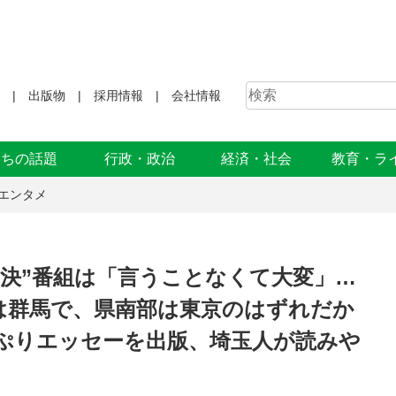
出版物
採用情報
会社情報
まちの話題
行政・政治
経済・社会
教育・ラ
エンタメ
対決”番組は「言うことなくて大変」…
は群馬で、県南部は東京のはずれだか
ぷりエッセーを出版、埼玉人が読みや