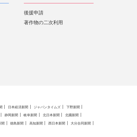
後援申請
著作物の二次利用
聞
日本経済新聞
ジャパンタイムズ
下野新聞
静岡新聞
岐阜新聞
北日本新聞
北國新聞
新聞
徳島新聞
高知新聞
西日本新聞
大分合同新聞