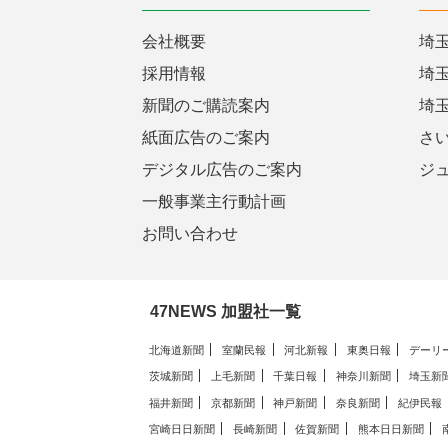
会社概要
埼
採用情報
埼
新聞のご購読案内
埼
紙面広告のご案内
さ
デジタル広告のご案内
ジ
一般事業主行動計画
お問い合わせ
47NEWS 加盟社一覧
北海道新聞
室蘭民報
河北新報
東奥日報
デーリ
茨城新聞
上毛新聞
千葉日報
神奈川新聞
埼玉新
福井新聞
京都新聞
神戸新聞
奈良新聞
紀伊民報
宮崎日日新聞
長崎新聞
佐賀新聞
熊本日日新聞