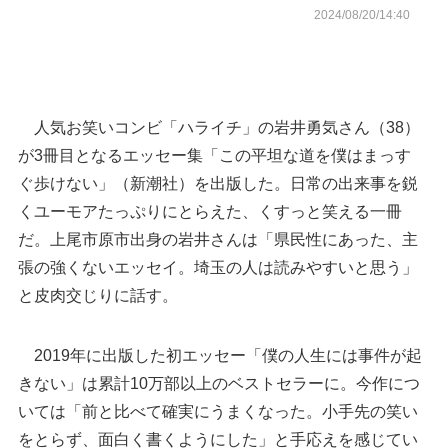
2024/08/20/14:40
人気お笑いコンビ「ハライチ」の岩井勇気さん（38）
が3冊目となるエッセー集「この平坦な道を僕はまっす
ぐ歩けない」（新潮社）を出版した。日常の出来事を鋭
くユーモアたっぷりにとらえた、くすっと笑える一冊
だ。上尾市原市出身の岩井さんは「県民性にあった、主
張の強くないエッセイ。埼玉の人は読みやすいと思う」
と皮肉交じりに話す。
2019年に出版した初エッセー「僕の人生には事件が起
きない」は累計10万部以上のベストセラーに。今作につ
いては「前と比べて確実にうまくなった。小手先の笑い
をとらず、面白く書くようにした」と手応えを感じてい