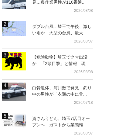
見…農作業男性が110番通...
2026/08/08
ダブル台風…埼玉で午後、激し
い雨か 大型の台風、最大...
2026/08/07
【危険動物】埼玉でクマ出没
か…「2頭目撃」と情報 現...
2026/08/08
白骨遺体、河川敷で発見…釣り
中の男性が「衣類の中に骨...
2026/07/18
資さんうどん、埼玉7店目オー
プンへ ガストから業態転...
2026/08/07