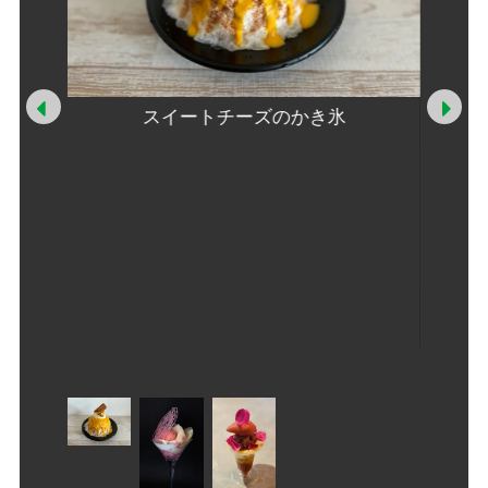
Prev
Ne
スイートチーズのかき氷
のパフェ