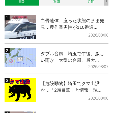
日別
週間
月間
白骨遺体、座った状態のまま発
見…農作業男性が110番通...
2026/08/08
ダブル台風…埼玉で午後、激し
い雨か 大型の台風、最大...
2026/08/07
【危険動物】埼玉でクマ出没
か…「2頭目撃」と情報 現...
2026/08/08