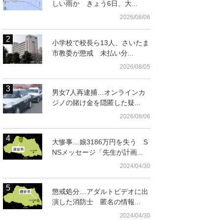
しい雨か きょう6日、大...
2026/08/06
小学校で校長ら13人、さいたま
市教委が懲戒 未払い分...
2026/08/05
男女7人再逮捕…オンラインカ
ジノの賭け金を隠匿した疑...
2026/08/06
大惨事…娘3186万円を失う S
NSメッセージ「先生が計画...
2024/04/30
懲戒処分…アダルトビデオに出
演した消防士 匿名の情報...
2024/04/30