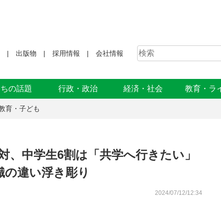
出版物
採用情報
会社情報
まちの話題
行政・政治
経済・社会
教育・ラ
教育・子ども
反対、中学生6割は「共学へ行きたい」
識の違い浮き彫り
2024/07/12/12:34